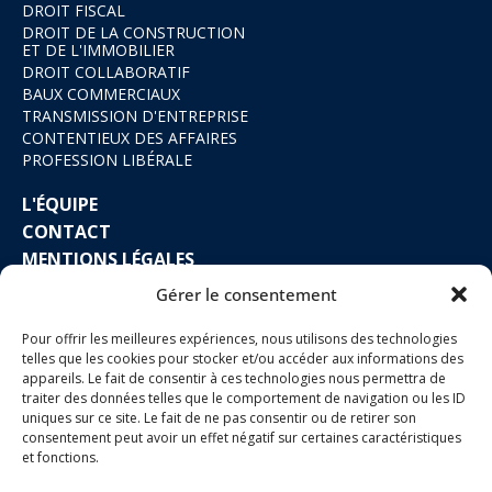
DROIT FISCAL
DROIT DE LA CONSTRUCTION
ET DE L'IMMOBILIER
DROIT COLLABORATIF
BAUX COMMERCIAUX
TRANSMISSION D'ENTREPRISE
CONTENTIEUX DES AFFAIRES
PROFESSION LIBÉRALE
L'ÉQUIPE
CONTACT
MENTIONS LÉGALES
Gérer le consentement
Pour offrir les meilleures expériences, nous utilisons des technologies
telles que les cookies pour stocker et/ou accéder aux informations des
appareils. Le fait de consentir à ces technologies nous permettra de
traiter des données telles que le comportement de navigation ou les ID
Société d’exercice libéral à responsabilité limitée. Siège
uniques sur ce site. Le fait de ne pas consentir ou de retirer son
social : 420 rue Jurien de la Gravière
consentement peut avoir un effet négatif sur certaines caractéristiques
29200 BREST – France – Tél. 02 57 52 50 20 Barreau de
et fonctions.
Brest