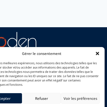
Gérer le consentement
libéral à responsabilité limitée.
les meilleures expériences, nous utilisons des technologies telles que les
420 rue Jurien de la Gravière
r stocker et/ou accéder aux informations des appareils. Le fait de
France – Tél. 02 57 52 50 20
 ces technologies nous permettra de traiter des données telles que le
rreau de Brest
 de navigation ou les ID uniques sur ce site. Le fait de ne pas consentir
r son consentement peut avoir un effet négatif sur certaines
ques et fonctions.
cepter
Refuser
Voir les préférences